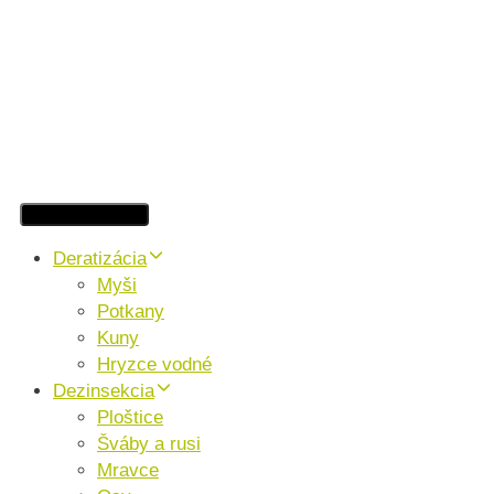
Toggle navigation
Deratizácia
Myši
Potkany
Kuny
Hryzce vodné
Dezinsekcia
Ploštice
Šváby a rusi
Mravce