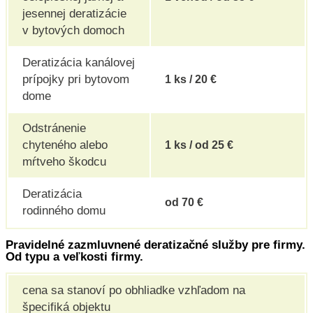
jesennej deratizácie
v bytových domoch
Deratizácia kanálovej
prípojky pri bytovom
1 ks / 20 €
dome
Odstránenie
chyteného alebo
1 ks / od 25 €
mŕtveho škodcu
Deratizácia
od 70 €
rodinného domu
Pravidelné zazmluvnené deratizačné služby pre firmy.
Od typu a veľkosti firmy.
cena sa stanoví po obhliadke vzhľadom na
špecifiká objektu