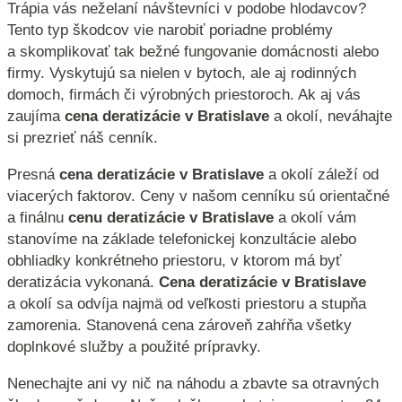
Trápia vás neželaní návštevníci v podobe hlodavcov?
Tento typ škodcov vie narobiť poriadne problémy
a skomplikovať tak bežné fungovanie domácnosti alebo
firmy. Vyskytujú sa nielen v bytoch, ale aj rodinných
domoch, firmách či výrobných priestoroch. Ak aj vás
zaujíma
cena deratizácie v Bratislave
a okolí, neváhajte
si prezrieť náš cenník.
Presná
cena deratizácie v Bratislave
a okolí záleží od
viacerých faktorov. Ceny v našom cenníku sú orientačné
a finálnu
cenu deratizácie v Bratislave
a okolí vám
stanovíme na základe telefonickej konzultácie alebo
obhliadky konkrétneho priestoru, v ktorom má byť
deratizácia vykonaná.
Cena deratizácie v Bratislave
a okolí sa odvíja najmä od veľkosti priestoru a stupňa
zamorenia. Stanovená cena zároveň zahŕňa všetky
doplnkové služby a použité prípravky.
Nenechajte ani vy nič na náhodu a zbavte sa otravných