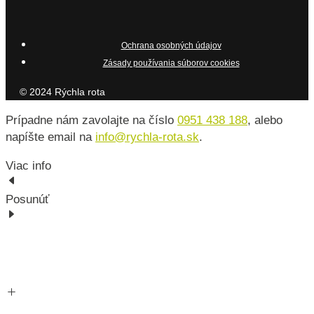
Ochrana osobných údajov
Zásady používania súborov cookies
© 2024 Rýchla rota
Prípadne nám zavolajte na číslo
0951 438 188
, alebo
napíšte email na
info@rychla-rota.sk
.
Viac info
Posunúť