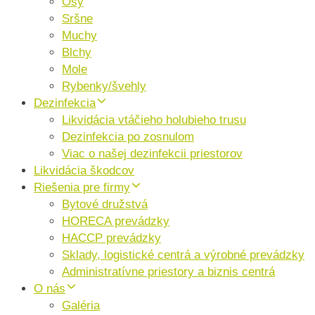
Osy
Sršne
Muchy
Blchy
Mole
Rybenky/švehly
Dezinfekcia
Likvidácia vtáčieho holubieho trusu
Dezinfekcia po zosnulom
Viac o našej dezinfekcii priestorov
Likvidácia škodcov
Riešenia pre firmy
Bytové družstvá
HORECA prevádzky
HACCP prevádzky
Sklady, logistické centrá a výrobné prevádzky
Administratívne priestory a biznis centrá
O nás
Galéria